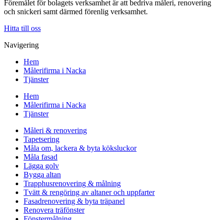
Föremålet för bolagets verksamhet är att bedriva måleri, renovering
och snickeri samt därmed förenlig verksamhet.
Hitta till oss
Navigering
Hem
Målerifirma i Nacka
Tjänster
Hem
Målerifirma i Nacka
Tjänster
Måleri & renovering
Tapetsering
Måla om, lackera & byta köksluckor
Måla fasad
Lägga golv
Bygga altan
Trapphusrenovering & målning
Tvätt & rengöring av altaner och uppfarter
Fasadrenovering & byta träpanel
Renovera träfönster
Fönstermålning