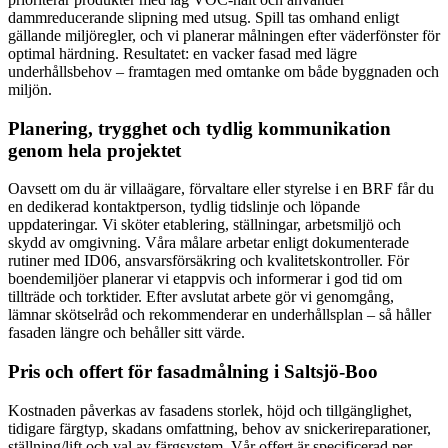
dammreducerande slipning med utsug. Spill tas omhand enligt
gällande miljöregler, och vi planerar målningen efter väderfönster för
optimal härdning. Resultatet: en vacker fasad med lägre
underhållsbehov – framtagen med omtanke om både byggnaden och
miljön.
Planering, trygghet och tydlig kommunikation
genom hela projektet
Oavsett om du är villaägare, förvaltare eller styrelse i en BRF får du
en dedikerad kontaktperson, tydlig tidslinje och löpande
uppdateringar. Vi sköter etablering, ställningar, arbetsmiljö och
skydd av omgivning. Våra målare arbetar enligt dokumenterade
rutiner med ID06, ansvarsförsäkring och kvalitetskontroller. För
boendemiljöer planerar vi etappvis och informerar i god tid om
tillträde och torktider. Efter avslutat arbete gör vi genomgång,
lämnar skötselråd och rekommenderar en underhållsplan – så håller
fasaden längre och behåller sitt värde.
Pris och offert för fasadmålning i Saltsjö-Boo
Kostnaden påverkas av fasadens storlek, höjd och tillgänglighet,
tidigare färgtyp, skadans omfattning, behov av snickerireparationer,
ställning/lift och val av färgsystem. Vår offert är specificerad per