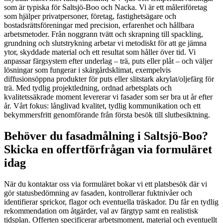
som är typiska för Saltsjö-Boo och Nacka. Vi är ett måleriföretag
som hjälper privatpersoner, företag, fastighetsägare och
bostadsrättsföreningar med precision, erfarenhet och hållbara
arbetsmetoder. Från noggrann tvätt och skrapning till spackling,
grundning och slutstrykning arbetar vi metodiskt för att ge jämna
ytor, skyddade material och ett resultat som håller över tid. Vi
anpassar färgsystem efter underlag – trä, puts eller plåt – och väljer
lösningar som fungerar i skärgårdsklimat, exempelvis
diffusionsöppna produkter för puts eller slitstark akrylat/oljefärg för
trä. Med tydlig projektledning, ordnad arbetsplats och
kvalitetssäkrade moment levererar vi fasader som ser bra ut år efter
år. Vårt fokus: långlivad kvalitet, tydlig kommunikation och ett
bekymmersfritt genomförande från första besök till slutbesiktning.
Behöver du fasadmålning i Saltsjö-Boo?
Skicka en offertförfrågan via formuläret
idag
När du kontaktar oss via formuläret bokar vi ett platsbesök där vi
gör statusbedömning av fasaden, kontrollerar fuktnivåer och
identifierar sprickor, flagor och eventuella träskador. Du får en tydlig
rekommendation om åtgärder, val av färgtyp samt en realistisk
tidsplan. Offerten specificerar arbetsmoment, material och eventuellt