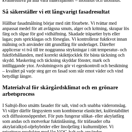
kvalitetsnivå på alla våra måleritjänster – inomhus och utomhus.
Så säkerställer vi ett långvarigt fasadresultat
Hållbar fasadmålning börjar med rätt förarbete. Vi tvättar med
anpassat medel för att avlägsna smuts, alger och kritning, skrapar lös
färg och slipar för god vidhäftning. Skadade träpartier byts eller
lagas; puts spricklagas och förseglas. Vi kontrollerar fuktkvot innan
målning och använder rätt grundfärg för underlaget. Därefter
applicerar vi två till tre noggranna strykningar i rätt temperatur- och
fuktförhållanden, med korrekt skikttjocklek för bästa täckning och
skydd. Maskering och täckning skyddar fönster, mark och
intilliggande ytor. Avslutningsvis gör vi egenkontroll och besiktning
– kvalitet på varje steg ger en fasad som står emot väder och vind
betydligt längre.
Materialval för skärgårdsklimat och en grönare
arbetsprocess
I Saltsjö-Boo utsätts fasader för salt, vind och snabba väderomslag.
Vi väljer därför färgsystem som kombinerar elasticitet, kulörstabilitet
och diffusionsöppenhet. För puts fungerar silikat- eller akrylatfärg
som andas och motverkar fuktinlåsning, för träfasader ofta
akrylat/alkyd-oljehybrider eller linoljefärg i kulturmiljöer. Vi
prioriterar produkter med låg VOC-halt och använder