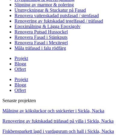
Slipning av marmor & polering
Utsmyckningar & Stuckatur på Fasad
Renovera vattenskadad putsfasad / stenfasad
Renovering av fuktskadad tegelfasad / träfasad
Epoximålning & Lägga Epoxigolv
Renovera Putsad Hussockel
Renovera Fasad i Stänkputs
Renovera Fasad i Mexitegel
Måla träfasad i falu rödfärg
Projekt
Blogg
Offert
Projekt
Blogg
Offert
Senaste projekten
Målning av köksluckor och snickerier i Sickla, Nacka
Renovering av fuktskadad träfasad på villa i Sickla, Nacka
Fiskbensparkett lagd i vardagsrum och hall i Sickla, Nacka