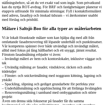
ställningsbehov, så att du vet exakt vad som ingår. Som privatkund
kan du nyttja ROT-avdrag. För BRF och fastighetsägare planerar vi
etappvis utförande för minimala störningar. Fyll i kontaktformuläret
med adress, fasadtyp och önskad tidsram – vi återkommer snabbt
med förslag och prisbild.
Målare i Saltsjö-Boo för alla typer av måleriarbeten
Vi är lokalt förankrade målare som kan hjälpa dig med allt från
omfattande fasadrenovering till löpande underhåll och punktinsatser.
Vår kompetens spänner över både utvändigt och invändigt måleri,
alltid med fokus på lång hållbarhet och ett snyggt, jämnt resultat.
Förutom fasadmålning erbjuder vi även:
– Invändigt måleri av hem och kontorslokaler, inklusive väggar och
tak
– Utvändig målning av fasader, vindskivor, räcken och andra
trädetaljer
– Fönster- och snickerimålning med noggrann kittning, lagning och
ytskikt
– Spackling, slipning och gediget grundarbete för perfekta ytor
– Underhållsmålning och uppfräschning för att förlänga livslängden
– Renoveringsmålning i samband med ombyggnation och större
projekt
Även om denna sida fokuserar på fasader får du samma