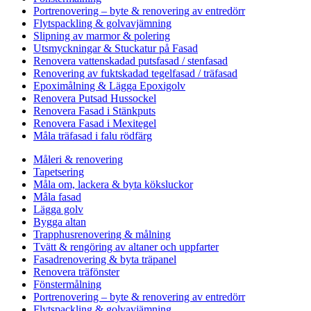
Portrenovering – byte & renovering av entredörr
Flytspackling & golvavjämning
Slipning av marmor & polering
Utsmyckningar & Stuckatur på Fasad
Renovera vattenskadad putsfasad / stenfasad
Renovering av fuktskadad tegelfasad / träfasad
Epoximålning & Lägga Epoxigolv
Renovera Putsad Hussockel
Renovera Fasad i Stänkputs
Renovera Fasad i Mexitegel
Måla träfasad i falu rödfärg
Måleri & renovering
Tapetsering
Måla om, lackera & byta köksluckor
Måla fasad
Lägga golv
Bygga altan
Trapphusrenovering & målning
Tvätt & rengöring av altaner och uppfarter
Fasadrenovering & byta träpanel
Renovera träfönster
Fönstermålning
Portrenovering – byte & renovering av entredörr
Flytspackling & golvavjämning